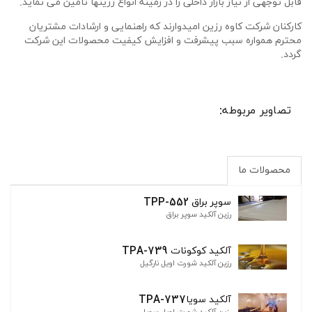
قابل توجهی از نیاز بازار داخلی را در زمینه انواع رزینها تامین می نماید.
کارکنان شرکت کاوه رزین امیدوارند که راهنمایی و ارشادات مشتریان
محترم همواره سبب پیشرفت و افزایش کیفیت محصولات این شرکت
گردد.
تصاویر مربوطه:
محصولات ما
سوپر براق TPP-552
رزین آلکید سوپر براق
آلکید کوکونات TPA-739
رزین آلکید شورت اویل نارگیل
آلکید سویاTPA-737