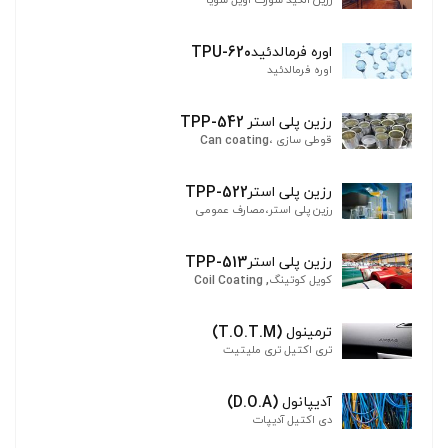
رزین آلکید شورت اویل سویا
اوره فرمالدئیدTPU-620
اوره فرمالدئید
رزین پلی استر TPP-542
قوطی سازی ،Can coating
رزین پلی استرTPP-522
رزین پلی استر،مصارف عمومی
رزین پلی استرTPP-513
کویل کوتینگ, Coil Coating
ترمینول (T.O.T.M)
تری اکتیل تری ملیتیت
آدیپانول (D.O.A)
دی اکتیل آدیپات